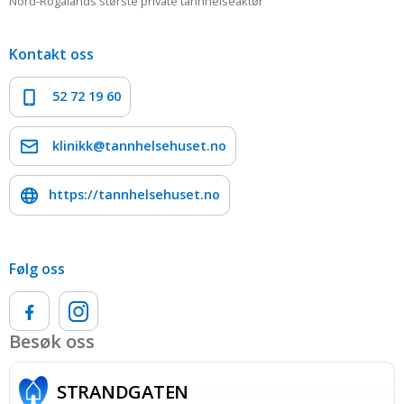
Nord-Rogalands største private tannhelseaktør
Kontakt oss
52 72 19 60
klinikk@tannhelsehuset.no
https://tannhelsehuset.no
Følg oss
Besøk oss
STRAND­GATEN