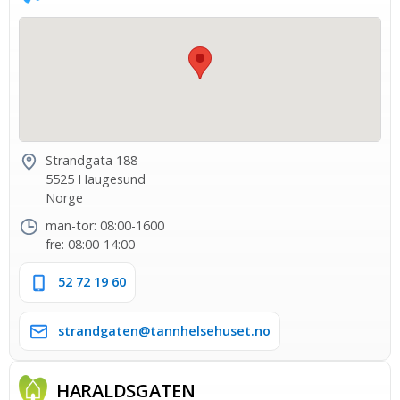
Strandgata 188
5525 Haugesund
Norge
man-tor: 08:00-1600
fre: 08:00-14:00
52 72 19 60
strandgaten@tannhelsehuset.no
HARALDS­GATEN