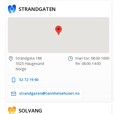
STRAND­GATEN
Strandgata 188
man-tor: 08:00-1600
5525 Haugesund
fre: 08:00-14:00
Norge
52 72 19 60
strandgaten@tannhelsehuset.no
SOLVANG