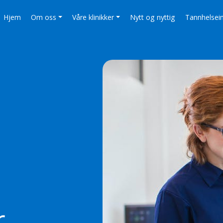
Hjem
Om oss
Våre klinikker
Nytt og nyttig
Tannhelsei
r