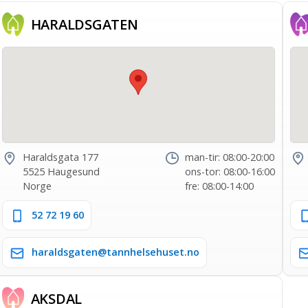
HARALDS­GATEN
Haraldsgata 177
man-tir: 08:00-20:00
5525 Haugesund
ons-tor: 08:00-16:00
Norge
fre: 08:00-14:00
52 72 19 60
haraldsgaten@tannhelsehuset.no
AKSDAL