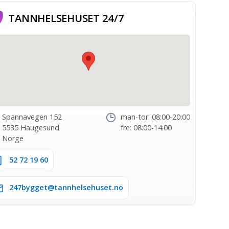
TANNHELSE­HUSET 24/7
Spannavegen 152
man-tor: 08:00-20:00
5535 Haugesund
fre: 08:00-14:00
Norge
52 72 19 60
247bygget@tannhelsehuset.no