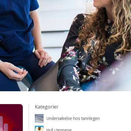
Kategorier
Undersøkelse hos tannlegen
Hull i tennene