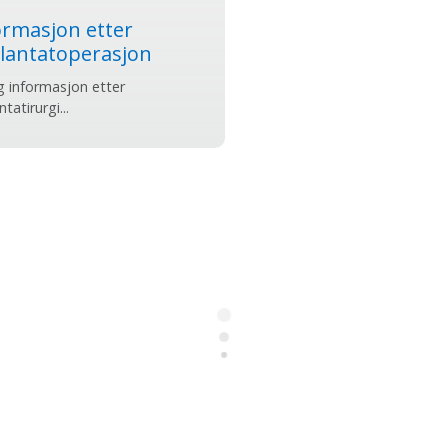
ormasjon etter
lantatoperasjon
g informasjon etter
tatirurgi...