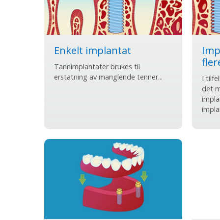
Enkelt implantat
Imp
fle
Tannimplantater brukes til
erstatning av manglende tenner...
I tilf
det m
impla
impla