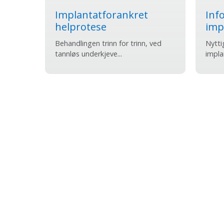
Implantatforankret
Inf
helprotese
imp
Behandlingen trinn for trinn, ved
Nytti
tannløs underkjeve...
implan