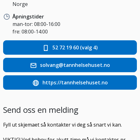
Norge
Åpningstider
man-tor: 08:00-16:00
fre: 08:00-14:00
52 72 19 60 (valg 4)
solvang@tannhelsehuset.no
https://tannhelsehuset.no
Send oss en melding
Fyll ut skjemaet så kontakter vi deg så snart vi kan.
VIKTIG! Ved behov for akutt-time må vi kontaktes pr