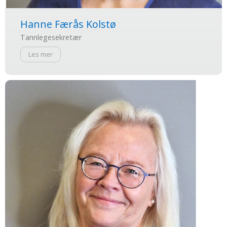
Hanne Færås Kolstø
Tannlegesekretær
Les mer