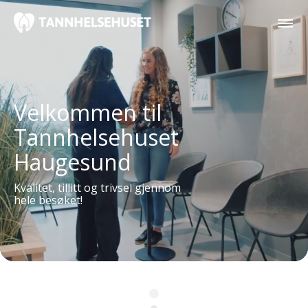
Velkommen til
Tannhelsehuset
Haugesund
Kvalitet, tillitt og trivsel gjennom
hele besøket!