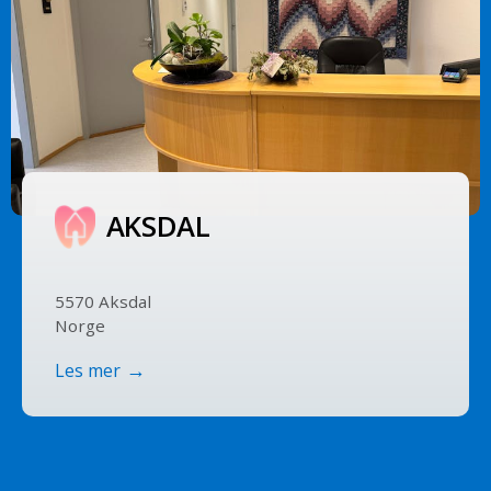
AKSDAL
5570 Aksdal
Norge
Les mer