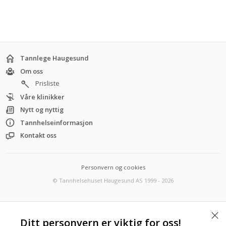
Tannlege Haugesund
Om oss
Prisliste
Våre klinikker
Nytt og nyttig
Tannhelseinformasjon
Kontakt oss
Personvern og cookies
© Tannhelsehuset Haugesund AS 1999 - 2026
Utviklet av
Ditt personvern er viktig for oss!