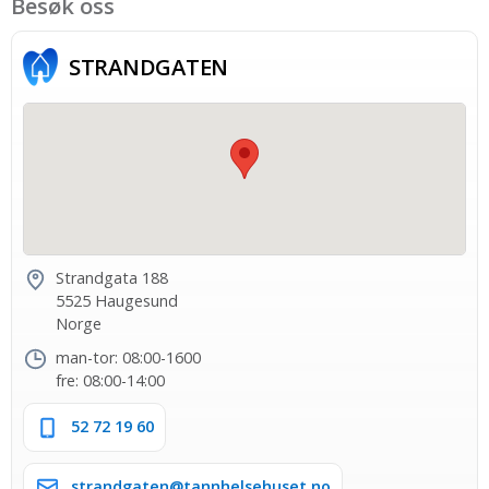
Besøk oss
STRAND­GATEN
Strandgata 188
5525 Haugesund
Norge
man-tor: 08:00-1600
fre: 08:00-14:00
52 72 19 60
strandgaten@tannhelsehuset.no