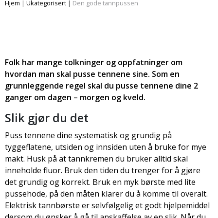
Hjem
|
Ukategorisert
|
Den gode tannpussen
Folk har mange tolkninger og oppfatninger om
hvordan man skal pusse tennene sine. Som en
grunnleggende regel skal du pusse tennene dine 2
ganger om dagen – morgen og kveld.
Slik gjør du det
Puss tennene dine systematisk og grundig på
tyggeflatene, utsiden og innsiden uten å bruke for mye
makt. Husk på at tannkremen du bruker alltid skal
inneholde fluor. Bruk den tiden du trenger for å gjøre
det grundig og korrekt. Bruk en myk børste med lite
pussehode, på den måten klarer du å komme til overalt.
Elektrisk tannbørste er selvfølgelig et godt hjelpemiddel
dersom du ønsker å gå til anskaffelse av en slik. Når du