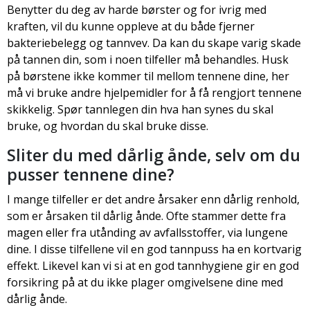
Benytter du deg av harde børster og for ivrig med
kraften, vil du kunne oppleve at du både fjerner
bakteriebelegg og tannvev. Da kan du skape varig skade
på tannen din, som i noen tilfeller må behandles. Husk
på børstene ikke kommer til mellom tennene dine, her
må vi bruke andre hjelpemidler for å få rengjort tennene
skikkelig. Spør tannlegen din hva han synes du skal
bruke, og hvordan du skal bruke disse.
Sliter du med dårlig ånde, selv om du
pusser tennene dine?
I mange tilfeller er det andre årsaker enn dårlig renhold,
som er årsaken til dårlig ånde. Ofte stammer dette fra
magen eller fra utånding av avfallsstoffer, via lungene
dine. I disse tilfellene vil en god tannpuss ha en kortvarig
effekt. Likevel kan vi si at en god tannhygiene gir en god
forsikring på at du ikke plager omgivelsene dine med
dårlig ånde.