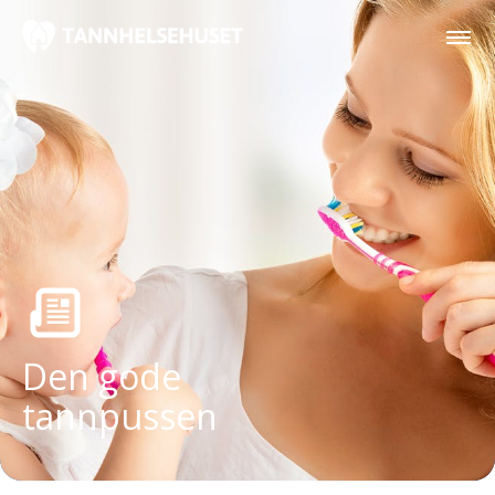
Den gode
tannpussen